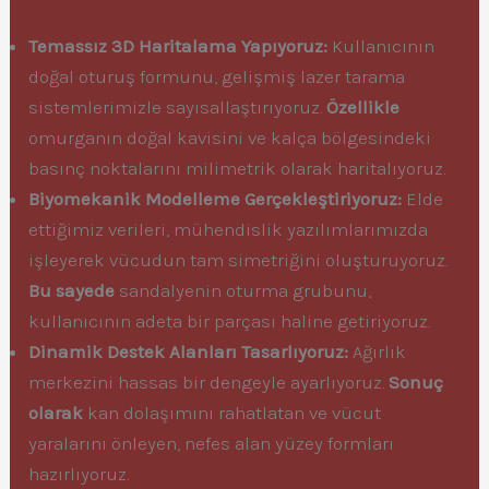
Temassız 3D Haritalama Yapıyoruz:
Kullanıcının
doğal oturuş formunu, gelişmiş lazer tarama
sistemlerimizle sayısallaştırıyoruz.
Özellikle
omurganın doğal kavisini ve kalça bölgesindeki
basınç noktalarını milimetrik olarak haritalıyoruz.
Biyomekanik Modelleme Gerçekleştiriyoruz:
Elde
ettiğimiz verileri, mühendislik yazılımlarımızda
işleyerek vücudun tam simetriğini oluşturuyoruz.
Bu sayede
sandalyenin oturma grubunu,
kullanıcının adeta bir parçası haline getiriyoruz.
Dinamik Destek Alanları Tasarlıyoruz:
Ağırlık
merkezini hassas bir dengeyle ayarlıyoruz.
Sonuç
olarak
kan dolaşımını rahatlatan ve vücut
yaralarını önleyen, nefes alan yüzey formları
hazırlıyoruz.