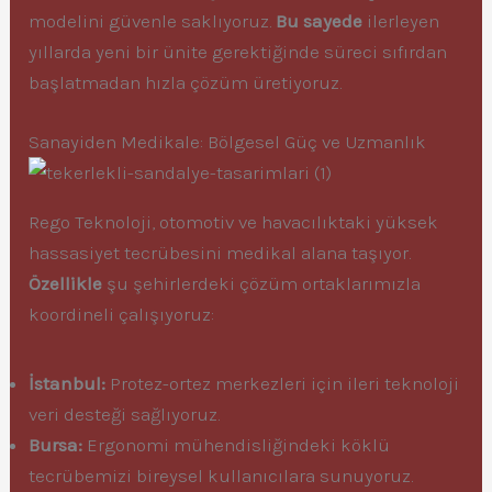
modelini güvenle saklıyoruz.
Bu sayede
ilerleyen
yıllarda yeni bir ünite gerektiğinde süreci sıfırdan
başlatmadan hızla çözüm üretiyoruz.
Sanayiden Medikale: Bölgesel Güç ve Uzmanlık
Rego Teknoloji, otomotiv ve havacılıktaki yüksek
hassasiyet tecrübesini medikal alana taşıyor.
Özellikle
şu şehirlerdeki çözüm ortaklarımızla
koordineli çalışıyoruz:
İstanbul:
Protez-ortez merkezleri için ileri teknoloji
veri desteği sağlıyoruz.
Bursa:
Ergonomi mühendisliğindeki köklü
tecrübemizi bireysel kullanıcılara sunuyoruz.