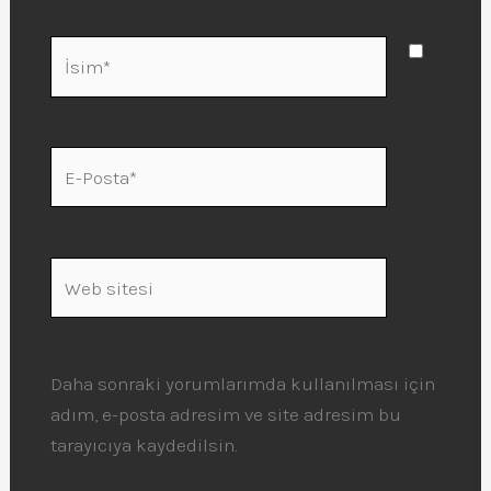
İsim*
E-
Posta*
Web
sitesi
Daha sonraki yorumlarımda kullanılması için
adım, e-posta adresim ve site adresim bu
tarayıcıya kaydedilsin.