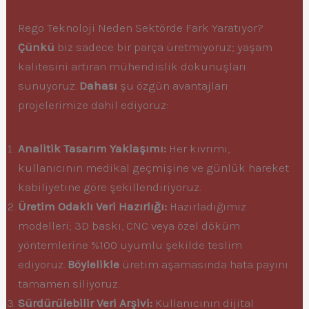
Rego Teknoloji Neden Sektörde Fark Yaratıyor?
Çünkü
biz sadece bir parça üretmiyoruz; yaşam
kalitesini artıran mühendislik dokunuşları
sunuyoruz.
Dahası
şu özgün avantajları
projelerimize dahil ediyoruz:
Analitik Tasarım Yaklaşımı:
Her kıvrımı,
kullanıcının medikal geçmişine ve günlük hareket
kabiliyetine göre şekillendiriyoruz.
Üretim Odaklı Veri Hazırlığı:
Hazırladığımız
modelleri; 3D baskı, CNC veya özel döküm
yöntemlerine %100 uyumlu şekilde teslim
ediyoruz.
Böylelikle
üretim aşamasında hata payını
tamamen siliyoruz.
Sürdürülebilir Veri Arşivi:
Kullanıcının dijital