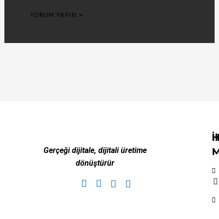
H
İ
Gerçeği dijitale, dijitali üretime
M
dönüştürür