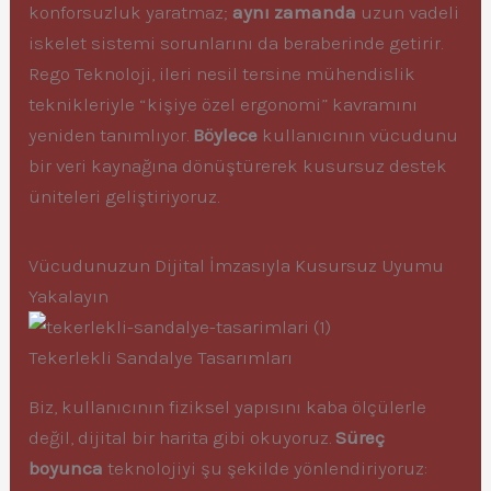
konforsuzluk yaratmaz;
aynı zamanda
uzun vadeli
iskelet sistemi sorunlarını da beraberinde getirir.
Rego Teknoloji, ileri nesil tersine mühendislik
teknikleriyle “kişiye özel ergonomi” kavramını
yeniden tanımlıyor.
Böylece
kullanıcının vücudunu
bir veri kaynağına dönüştürerek kusursuz destek
üniteleri geliştiriyoruz.
Vücudunuzun Dijital İmzasıyla Kusursuz Uyumu
Yakalayın
Tekerlekli Sandalye Tasarımları
Biz, kullanıcının fiziksel yapısını kaba ölçülerle
değil, dijital bir harita gibi okuyoruz.
Süreç
boyunca
teknolojiyi şu şekilde yönlendiriyoruz: