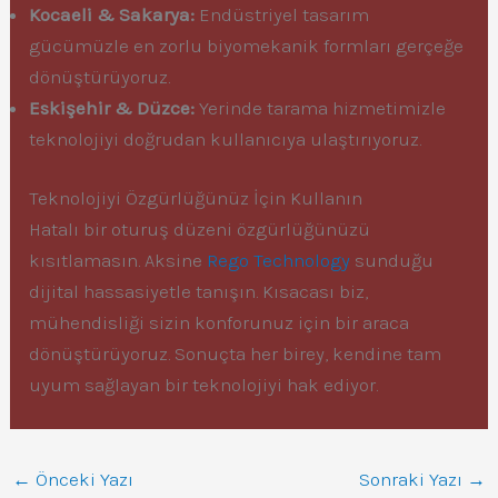
Kocaeli & Sakarya:
Endüstriyel tasarım
gücümüzle en zorlu biyomekanik formları gerçeğe
dönüştürüyoruz.
Eskişehir & Düzce:
Yerinde tarama hizmetimizle
teknolojiyi doğrudan kullanıcıya ulaştırıyoruz.
Teknolojiyi Özgürlüğünüz İçin Kullanın
Hatalı bir oturuş düzeni özgürlüğünüzü
kısıtlamasın. Aksine
Rego Technology
sunduğu
dijital hassasiyetle tanışın. Kısacası biz,
mühendisliği sizin konforunuz için bir araca
dönüştürüyoruz. Sonuçta her birey, kendine tam
uyum sağlayan bir teknolojiyi hak ediyor.
←
Önceki Yazı
Sonraki Yazı
→