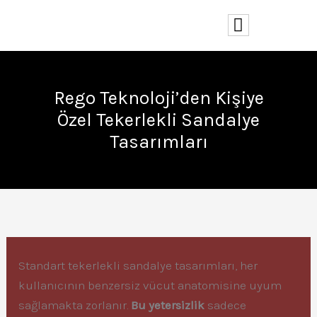
İçeriğe
atla
Rego Teknoloji’den Kişiye
Özel Tekerlekli Sandalye
Tasarımları
Standart tekerlekli sandalye tasarımları, her
kullanıcının benzersiz vücut anatomisine uyum
sağlamakta zorlanır.
Bu yetersizlik
sadece