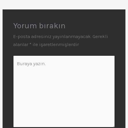
Yorum bırakın
E-posta adresiniz yayınlanmayacak.
Gerekli
alanlar
*
ile işaretlenmişlerdir
Buraya
yazın..