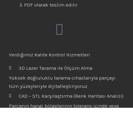
PDF olarak teslim edilir
Verdiğimiz Kalite Kontrol Hizmetleri
3D Lazer Tarama ile Ölçüm Alma
Yüksek doğruluklu tarama cihazlarıyla parçayı
tüm yüzeyleriyle dijitalleştiriyoruz.
CAD – STL Karşılaştırma (Renk Haritası Analizi)
Parçanın hangi bölgelerinin tolerans içinde veya
dışında olduğunu renk haritalarıyla gösteriyoruz.
Kritik Ölçü Kontrolü (GD&T)