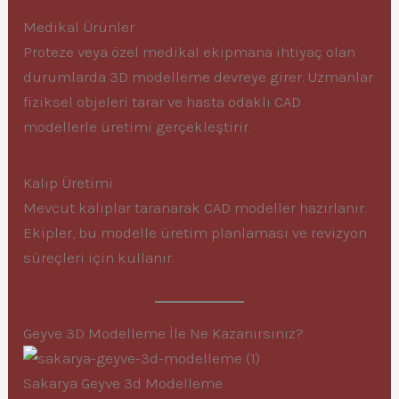
Medikal Ürünler
Proteze veya özel medikal ekipmana ihtiyaç olan
durumlarda 3D modelleme devreye girer. Uzmanlar
fiziksel objeleri tarar ve hasta odaklı CAD
modellerle üretimi gerçekleştirir.
Kalıp Üretimi
Mevcut kalıplar taranarak CAD modeller hazırlanır.
Ekipler, bu modelle üretim planlaması ve revizyon
süreçleri için kullanır.
Geyve 3D Modelleme İle Ne Kazanırsınız?
Sakarya Geyve 3d Modelleme