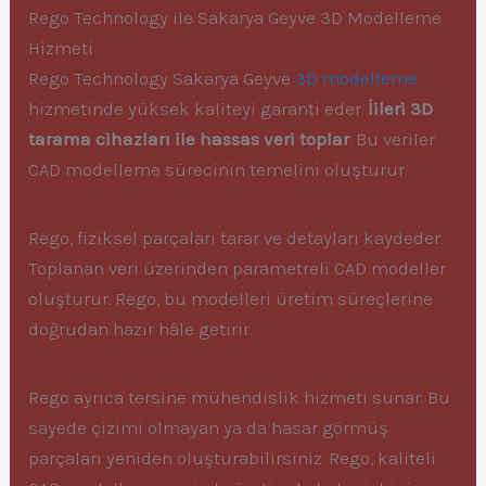
Rego Technology ile Sakarya Geyve 3D Modelleme
Hizmeti
Rego Technology Sakarya Geyve
3D modelleme
hizmetinde yüksek kaliteyi garanti eder.
İileri 3D
tarama cihazları ile hassas veri toplar
. Bu veriler
CAD modelleme sürecinin temelini oluşturur.
Rego, fiziksel parçaları tarar ve detayları kaydeder.
Toplanan veri üzerinden parametreli CAD modeller
oluşturur. Rego, bu modelleri üretim süreçlerine
doğrudan hazır hâle getirir.
Rego ayrıca tersine mühendislik hizmeti sunar. Bu
sayede çizimi olmayan ya da hasar görmüş
parçaları yeniden oluşturabilirsiniz. Rego, kaliteli