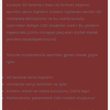
süreçte 3D tarama cihazı ile fiziksel objenin
ayrıntılı verisi toplanır. Sistem, toplanan verileri 3D
noktalara dönüştürür ve bu nokta bulutu
üzerinden detaylı CAD modeller üretir. Bu yöntem
sayesinde çizimi olmayan parçaları dijital olarak
yeniden tasarlayabilirsiniz.
Tersine mühendislik adımları genel olarak şöyle
işler:
3D tarama verisi toplanır.
Uzmanlar veriyi temizler ve işler.
Sistem, mesh ve nokta bulutunu CAD’e taşır.
Mühendisler parametrik CAD modeli oluşturur.”