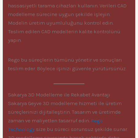
hassasiyetli tarama cihazları kullanın. Verileri CAD
modelleme sürecine uygun şekilde işleyin.
Modelin üretim uyumluluğunu kontrol edin.
Teslim edilen CAD modellerin kalite kontrolünü
yapın.
Rego bu süreçlerin tümünü yönetir ve sonuçları
teslim eder. Böylece işinizi güvenle yürütürsünüz.
Sakarya 3D Modelleme ile Rekabet Avantajı
Sakarya Geyve 3D modelleme hizmeti ile üretim
süreçlerinizi dijitalleştirin. Tasarım ve üretimde
zaman ve maliyetten tasarruf edin.
Rego
Technology
size bu süreci sorunsuz şekilde sunar.
3D modelleme sayesinde birçok sektörde daha