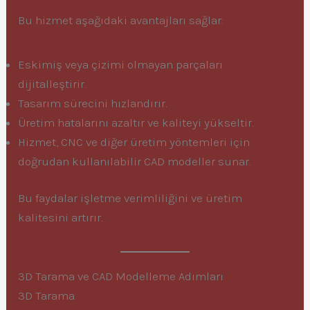
Bu hizmet aşağıdaki avantajları sağlar:
Eskimiş veya çizimi olmayan parçaları
dijitalleştirir.
Tasarım sürecini hızlandırır.
Üretim hatalarını azaltır ve kaliteyi yükseltir.
Hizmet, CNC ve diğer üretim yöntemleri için
doğrudan kullanılabilir CAD modeller sunar.
Bu faydalar işletme verimliliğini ve üretim
kalitesini artırır.
3D Tarama ve CAD Modelleme Adımları
3D Tarama