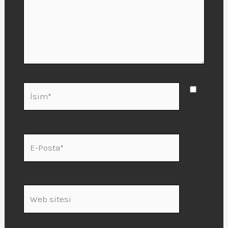
İsim*
E-
Posta*
Web
sitesi