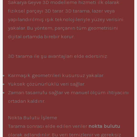
Sakarya Geyve 3D modelleme hizmeti ilk olarak
fiziksel parçayı 3D tarar. 3D tarama, lazer veya
yapılandırılmış ışık teknolojileriyle yüzey verisini
yakalar. Bu yöntem, parçanın tüm geometrisini
dijital ortamda birebir korur.
3D tarama ile şu avantajları elde edersiniz:
Karmaşık geometrileri kusursuz yakalar.
Yüksek çözünürlüklü veri sağlar.
Zaman tasarrufu sağlar ve manuel ölçüm ihtiyacını
ortadan kaldırır.
Nokta Bulutu İşleme
Tarama sonrası elde edilen veriler
nokta bulutu
olarak adlandırılır. Bu veri temizlenir ve gereksiz