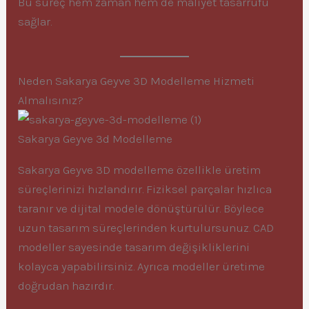
Bu süreç hem zaman hem de maliyet tasarrufu
sağlar.
Neden Sakarya Geyve 3D Modelleme Hizmeti
Almalısınız?
Sakarya Geyve 3d Modelleme
Sakarya Geyve 3D modelleme özellikle üretim
süreçlerinizi hızlandırır. Fiziksel parçalar hızlıca
taranır ve dijital modele dönüştürülür. Böylece
uzun tasarım süreçlerinden kurtulursunuz. CAD
modeller sayesinde tasarım değişikliklerini
kolayca yapabilirsiniz. Ayrıca modeller üretime
doğrudan hazırdır.