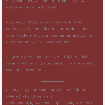
CAD modeller sayesinde üretimde hata riskini
azaltır ve üretim hızlı başlatır.
Rego ile çalıştığınızda süre tasarrufu elde
edersiniz. Mühendislik süreçleriniz daha kısa
sürer. Modeller endüstri standartlarına uygundur.
Rego, her projeye özel çözüm sunar.
Rego’nun 3D modelleme hizmeti, işletmenizin
tasarım ve üretim gücünü artırır. Böylece rekabet
avantajı elde edersiniz.
Sakarya Geyve 3D Modelleme Hizmeti Alırken
Nelere Dikkat Etmelisiniz?
Doğru sonuç için uzman ekip ile çalışın. Yüksek