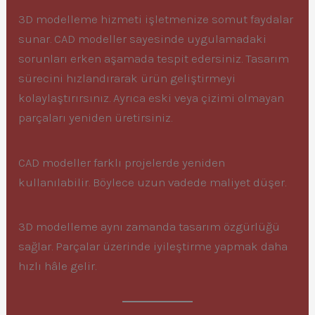
3D modelleme hizmeti işletmenize somut faydalar
sunar. CAD modeller sayesinde uygulamadaki
sorunları erken aşamada tespit edersiniz. Tasarım
sürecini hızlandırarak ürün geliştirmeyi
kolaylaştırırsınız. Ayrıca eski veya çizimi olmayan
parçaları yeniden üretirsiniz.
CAD modeller farklı projelerde yeniden
kullanılabilir. Böylece uzun vadede maliyet düşer.
3D modelleme aynı zamanda tasarım özgürlüğü
sağlar. Parçalar üzerinde iyileştirme yapmak daha
hızlı hâle gelir.