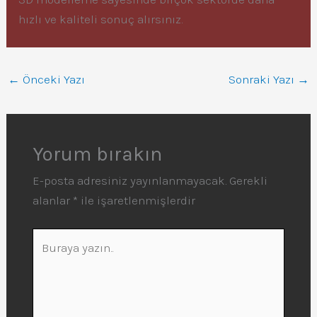
hızlı ve kaliteli sonuç alırsınız.
←
Önceki Yazı
Sonraki Yazı
→
Yorum bırakın
E-posta adresiniz yayınlanmayacak.
Gerekli
alanlar
*
ile işaretlenmişlerdir
Buraya
yazın..