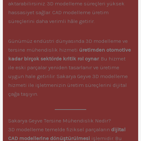
aktarabilirsiniz. 3D modelleme süreçleri yüksek
hassasiyet sağlar. CAD modelleme üretim
süreçlerini daha verimli hâle getirir.
Günümüz endüstri dünyasında 3D modelleme ve
tersine mühendislik hizmeti
üretimden otomotive
kadar birçok sektörde kritik rol oynar
. Bu hizmet
ile eski parçalar yeniden tasarlanır ve üretime
uygun hale getirilir. Sakarya Geyve 3D modelleme
hizmeti ile işletmenizin üretim süreçlerini dijital
çağa taşıyın.
Sakarya Geyve Tersine Mühendislik Nedir?
3D modelleme temelde fiziksel parçaların
dijital
CAD modellerine dönüştürülmesi
işlemidir. Bu