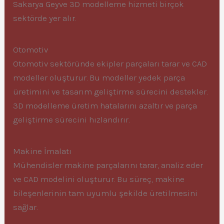
Sakarya Geyve 3D modelleme hizmeti birçok
sektörde yer alır.
Otomotiv
Otomotiv sektöründe ekipler parçaları tarar ve CAD
modeller oluşturur. Bu modeller yedek parça
üretimini ve tasarım geliştirme sürecini destekler.
3D modelleme üretim hatalarını azaltır ve parça
geliştirme sürecini hızlandırır.
Makine İmalatı
Mühendisler makine parçalarını tarar, analiz eder
ve CAD modelini oluşturur. Bu süreç, makine
bileşenlerinin tam uyumlu şekilde üretilmesini
sağlar.