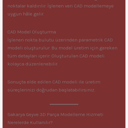
noktalar kaldırılır. İşlenen veri CAD modellemeye
uygun hâle gelir.
CAD Model Oluşturma
İşlenen nokta bulutu üzerinden parametrik CAD
modeli oluşturulur. Bu model üretim için gereken
tüm detayları içerir. Oluşturulan CAD modeli
kolayca düzenlenebilir.
Sonuçta elde edilen CAD modeli ile üretim
süreçlerinizi doğrudan başlatabilirsiniz.
Sakarya Geyve 3D Parça Modelleme Hizmeti
Nerelerde Kullanılır?