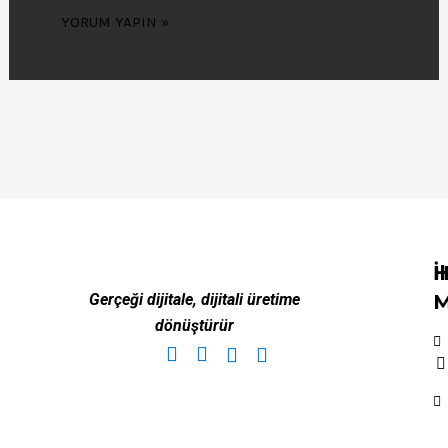
H
İ
Gerçeği dijitale, dijitali üretime
M
dönüştürür