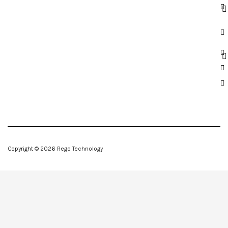
Copyright © 2026 Rego Technology